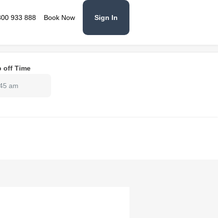
800 933 888
Book Now
Sign In
 off Time
:45 am