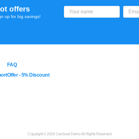
ot offers
gn up for big savings!
FAQ
ort
Offer - 5% Discount
Copyright ©
2026 Carcloud Demo All Rights Reserved