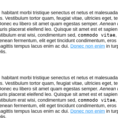
habitant morbi tristique
senectus et netus et malesuada
s. Vestibulum tortor quam, feugiat vitae, ultricies eget, t
Donec eu libero sit amet quam egestas semper.
Aenean u
ris placerat eleifend leo. Quisque sit amet est et sapie
commodo vitae
stibulum erat wisi, condimentum sed,
,
Aenean fermentum, elit eget tincidunt condimentum, eros
sagittis tempus lacus enim ac dui.
Donec non enim
in tur
lis.
habitant morbi tristique
senectus et netus et malesuada
s. Vestibulum tortor quam, feugiat vitae, ultricies eget, t
Donec eu libero sit amet quam egestas semper.
Aenean u
ris placerat eleifend leo. Quisque sit amet est et sapie
commodo vitae
stibulum erat wisi, condimentum sed,
,
Aenean fermentum, elit eget tincidunt condimentum, eros
sagittis tempus lacus enim ac dui.
Donec non enim
in tur
lis.