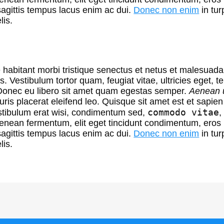
sagittis tempus lacus enim ac dui.
Donec non enim
in tur
lis.
habitant morbi tristique
senectus et netus et malesuada
s. Vestibulum tortor quam, feugiat vitae, ultricies eget, t
Donec eu libero sit amet quam egestas semper.
Aenean u
ris placerat eleifend leo. Quisque sit amet est et sapie
commodo vitae
stibulum erat wisi, condimentum sed,
,
Aenean fermentum, elit eget tincidunt condimentum, eros
sagittis tempus lacus enim ac dui.
Donec non enim
in tur
lis.