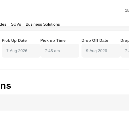
1
des
SUVs
Business Solutions
Pick Up Date
Pick up Time
Drop Off Date
Drop
7:45 am
7
ons