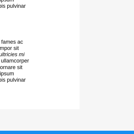
pis pulvinar
 fames ac
empor sit
ltricies mi
n ullamcorper
 ornare sit
 ipsum
pis pulvinar