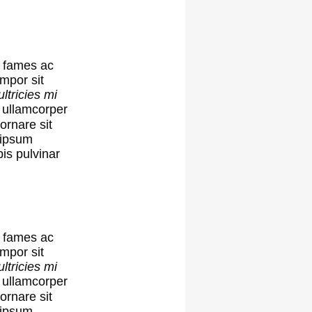
 fames ac
empor sit
ltricies mi
n ullamcorper
 ornare sit
 ipsum
pis pulvinar
 fames ac
empor sit
ltricies mi
n ullamcorper
 ornare sit
 ipsum