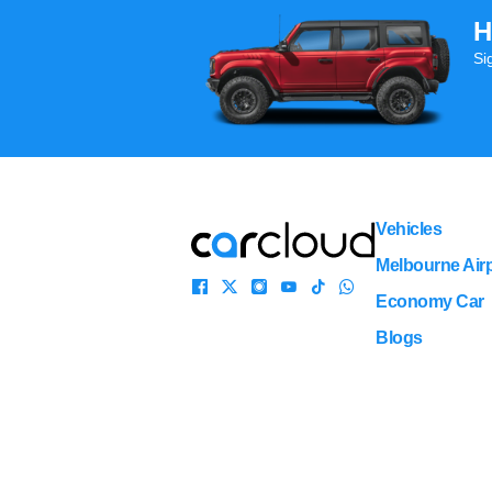
H
Si
Vehicles
Melbourne Airp
Economy Car
Blogs